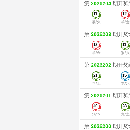
第
2026204
期开奖
11
12
猴/火
羊/金
第
2026203
期开奖
12
11
羊/金
猴/火
第
2026202
期开奖
21
15
狗/土
龙/水
第
2026201
期开奖
46
28
鸡/木
兔/土
第
2026200
期开奖