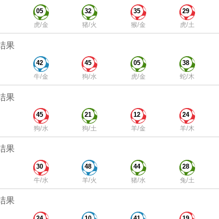
05
32
35
29
虎/金
猪/火
猴/金
虎/土
结果
42
45
05
38
牛/金
狗/水
虎/金
蛇/木
结果
45
21
12
24
狗/水
狗/土
羊/金
羊/木
结果
30
48
44
28
牛/水
羊/火
猪/水
兔/土
结果
24
10
41
19