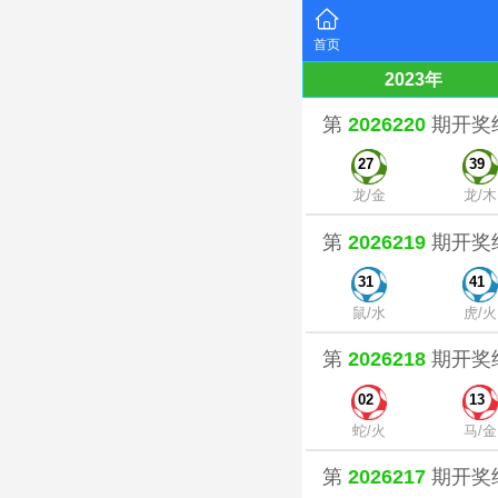
首页
2023年
第
2026220
期开奖
27
39
龙/金
龙/木
第
2026219
期开奖
31
41
鼠/水
虎/火
第
2026218
期开奖
02
13
蛇/火
马/金
第
2026217
期开奖