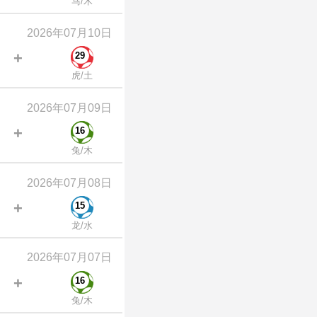
马/木
2026年07月10日
+
29
虎/土
2026年07月09日
+
16
兔/木
2026年07月08日
+
15
龙/水
2026年07月07日
+
16
兔/木