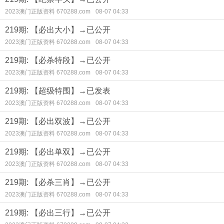
2023澳门正版资料 670288.com
08-07 04:33
219期: 【必出大小】→已公开
2023澳门正版资料 670288.com
08-07 04:33
219期: 【必杀特段】→已公开
2023澳门正版资料 670288.com
08-07 04:33
219期: 【超级特围】→已发表
2023澳门正版资料 670288.com
08-07 04:33
219期: 【必出双波】→已公开
2023澳门正版资料 670288.com
08-07 04:33
219期: 【必出单双】→已公开
2023澳门正版资料 670288.com
08-07 04:33
219期: 【必杀三肖】→已公开
2023澳门正版资料 670288.com
08-07 04:33
219期: 【必出三行】→已公开