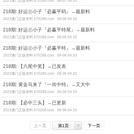
2023澳门正版资料 670288.com
08-07 04:33
218期: 好运㊣小子『必赢平码』→最新料
2023澳门正版资料 670288.com
08-06 04:33
218期: 好运㊣小子『必赢平特尾』→最新料
2023澳门正版资料 670288.com
08-06 04:33
218期: 好运㊣小子『必赢平特』→最新料
2023澳门正版资料 670288.com
08-06 04:33
218期: 【六尾中奖】→已发表
2023澳门正版资料 670288.com
08-06 04:33
218期: 黄金马来了『一肖中特』→又大中
2023澳门正版资料 670288.com
08-06 04:33
218期: 【必中三头】→已更新
2023澳门正版资料 670288.com
08-06 04:33
上一页
第1页
下一页