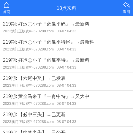
18点来料
首页
返回
219期: 好运㊣小子『必赢平码』→最新料
2023澳门正版资料 670288.com
08-07 04:33
219期: 好运㊣小子『必赢平特尾』→最新料
2023澳门正版资料 670288.com
08-07 04:33
219期: 好运㊣小子『必赢平特』→最新料
2023澳门正版资料 670288.com
08-07 04:33
219期: 【六尾中奖】→已发表
2023澳门正版资料 670288.com
08-07 04:33
219期: 黄金马来了『一肖中特』→又大中
2023澳门正版资料 670288.com
08-07 04:33
219期: 【必中三头】→已更新
2023澳门正版资料 670288.com
08-07 04:33
219期: 【绝禁半头】→已公开