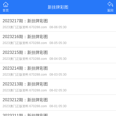
新挂牌彩图
首页
返回
2023217期：新挂牌彩图
2023澳门正版资料 670288.com
08-06 05:30
2023216期：新挂牌彩图
2023澳门正版资料 670288.com
08-05 05:30
2023215期：新挂牌彩图
2023澳门正版资料 670288.com
08-04 05:30
2023214期：新挂牌彩图
2023澳门正版资料 670288.com
08-03 05:30
2023213期：新挂牌彩图
2023澳门正版资料 670288.com
08-02 05:30
2023212期：新挂牌彩图
2023澳门正版资料 670288.com
08-01 05:30
2023211期：新挂牌彩图