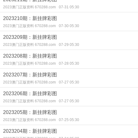
2023澳门正版资料 670288.com
07-31 05:30
2023210期：新挂牌彩图
2023澳门正版资料 670288.com
07-30 05:30
2023209期：新挂牌彩图
2023澳门正版资料 670288.com
07-29 05:30
2023208期：新挂牌彩图
2023澳门正版资料 670288.com
07-28 05:30
2023207期：新挂牌彩图
2023澳门正版资料 670288.com
07-27 05:30
2023206期：新挂牌彩图
2023澳门正版资料 670288.com
07-27 05:30
2023205期：新挂牌彩图
2023澳门正版资料 670288.com
07-25 05:30
2023204期：新挂牌彩图