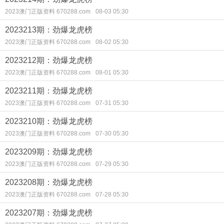
2023澳门正版资料 670288.com
08-03 05:30
2023213期：劲爆龙虎榜
2023澳门正版资料 670288.com
08-02 05:30
2023212期：劲爆龙虎榜
2023澳门正版资料 670288.com
08-01 05:30
2023211期：劲爆龙虎榜
2023澳门正版资料 670288.com
07-31 05:30
2023210期：劲爆龙虎榜
2023澳门正版资料 670288.com
07-30 05:30
2023209期：劲爆龙虎榜
2023澳门正版资料 670288.com
07-29 05:30
2023208期：劲爆龙虎榜
2023澳门正版资料 670288.com
07-28 05:30
2023207期：劲爆龙虎榜