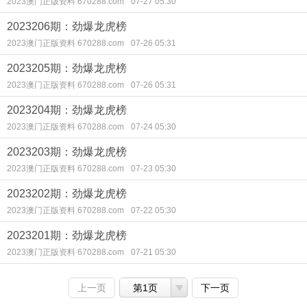
2023澳门正版资料 670288.com
07-27 05:30
2023206期：劲爆龙虎榜
2023澳门正版资料 670288.com
07-26 05:31
2023205期：劲爆龙虎榜
2023澳门正版资料 670288.com
07-26 05:31
2023204期：劲爆龙虎榜
2023澳门正版资料 670288.com
07-24 05:30
2023203期：劲爆龙虎榜
2023澳门正版资料 670288.com
07-23 05:30
2023202期：劲爆龙虎榜
2023澳门正版资料 670288.com
07-22 05:30
2023201期：劲爆龙虎榜
2023澳门正版资料 670288.com
07-21 05:30
上一页
第1页
下一页